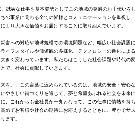
来、誠実な仕事を基本姿勢としてこの地域の発展のお手伝いを
たちの事業に関わる全ての皆様とコミュニケーションを重視し
会により大きな価値をお届けすることに取り組んでいます。
然災害への対応や地球規模での環境問題など、幅広い社会課題
のライフスタイルや価値観の多様化、テクノロジーの進化によ
は大きく変わっています。私たちはこうした社会課題や時代の
ことで、社会に貢献していきます。
未来を。」この言葉に込められているのは、地域の安全・安心
会にやさしい街づくりを通じて、夢と希望あふれる社会を未来
めに、これからも全社員が一丸となって、この仕事に情熱を持
に高めてお客様や社会の期待にお応えするとともに、豊かでサ
いります。